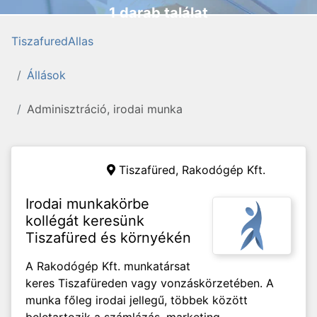
1 darab találat
TiszafuredAllas
Állások
Adminisztráció, irodai munka
Tiszafüred,
Rakodógép Kft.
Irodai munkakörbe
kollégát keresünk
Tiszafüred és környékén
A Rakodógép Kft. munkatársat
keres Tiszafüreden vagy vonzáskörzetében. A
munka főleg irodai jellegű, többek között