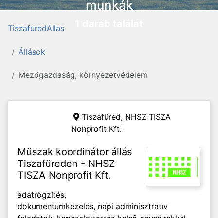
munkák
1 darab találat
TiszafuredAllas
Állások
Mezőgazdaság, környezetvédelem
Tiszafüred,
NHSZ TISZA
Nonprofit Kft.
Műszak koordinátor állás
Tiszafüreden - NHSZ
TISZA Nonprofit Kft.
adatrögzítés,
dokumentumkezelés, napi adminisztratív