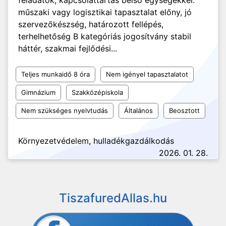
feladatok, kapcsolattartás belső egységekkel.
műszaki vagy logisztikai tapasztalat előny, jó
szervezőkészség, határozott fellépés,
terhelhetőség B kategóriás jogosítvány stabil
háttér, szakmai fejlődési...
Teljes munkaidő 8 óra
Nem igényel tapasztalatot
Gimnázium
Szakközépiskola
Nem szükséges nyelvtudás
Általános
Beosztott
Környezetvédelem, hulladékgazdálkodás
2026. 01. 28.
TiszafuredAllas.hu