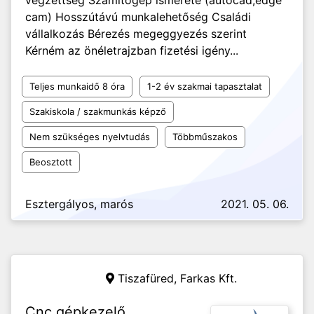
végzettség Számítógép ismerete (autocad,edge
cam) Hosszútávú munkalehetőség Családi
vállalkozás Bérezés megeggyezés szerint
Kérném az önéletrajzban fizetési igény...
Teljes munkaidő 8 óra
1-2 év szakmai tapasztalat
Szakiskola / szakmunkás képző
Nem szükséges nyelvtudás
Többműszakos
Beosztott
Esztergályos, marós
2021. 05. 06.
Tiszafüred,
Farkas Kft.
Cnc gépkezelő,