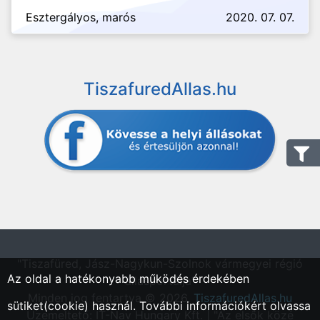
Esztergályos, marós
2020. 07. 07.
TiszafuredAllas.hu
"Tiszafüred, Jász-Nagykun-Szolnok vármegyei régió
Az oldal a hatékonyabb működés érdekében
állásportálja"
Minden jog fentartva © 2026.
TiszafuredAllas.hu
sütiket(cookie) használ. További információkért olvassa
Üzemeltető: IT-Nav Hungary Kft. | "Az elsők közé