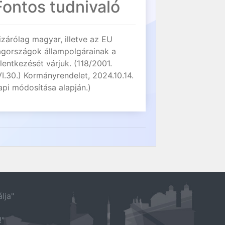
Fontos tudnivaló
izárólag magyar, illetve az EU
agországok állampolgárainak a
elentkezését várjuk. (118/2001.
VI.30.) Kormányrendelet, 2024.10.14.
api módosítása alapján.)
lja"
!"