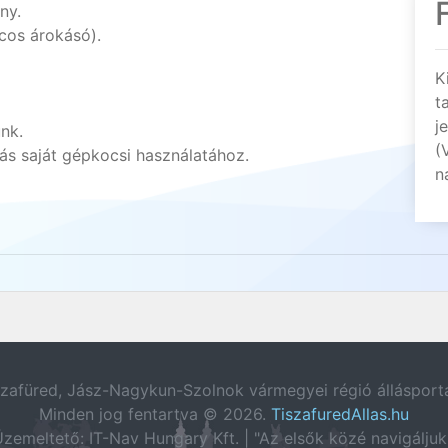
ny.
cos árokásó).
K
t
j
unk.
(
s saját gépkocsi használatához.
n
szafüred, Jász-Nagykun-Szolnok vármegyei régió állásportá
Minden jog fentartva © 2026.
TiszafuredAllas.hu
zemeltető: IT-Nav Hungary Kft. | "Az elsők közé navigáljuk