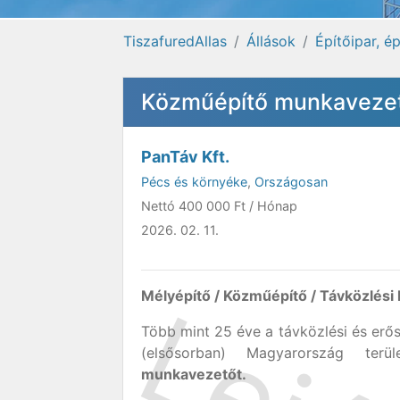
TiszafuredAllas
Állások
Építőipar, é
Közműépítő munkavezető
PanTáv Kft.
Pécs és környéke
,
Országosan
Nettó
400 000 Ft
/ Hónap
2026. 02. 11.
Mélyépítő / Közműépítő / Távközlési
Több mint 25 éve a távközlési és erő
(elsősorban) Magyarország terül
munkavezetőt.