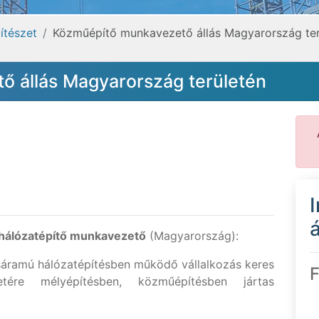
pítészet
Közműépítő munkavezető állás Magyarország ter
 állás Magyarország területén
á
 hálózatépítő munkavezető
(Magyarország):
sáramú hálózatépítésben működő vállalkozás keres
F
etére mélyépítésben, közműépítésben jártas