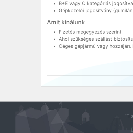
B+E vagy C kategóriás jogosítvá
Gépkezelői jogosítvány (gumilán
Amit kínálunk
Fizetés megegyezés szerint.
Ahol szükséges szállást biztosít
Céges gépjármű vagy hozzájárulá
"Ti
Ü