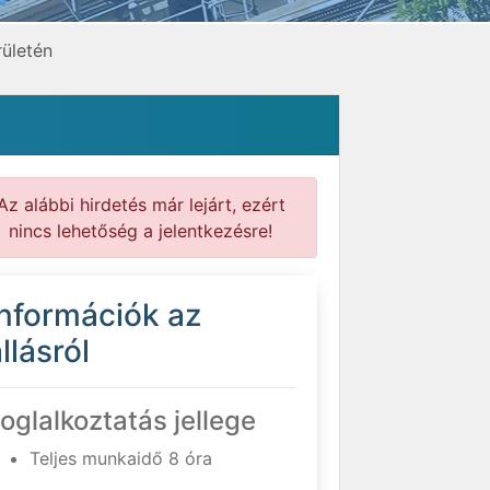
ületén
Az alábbi hirdetés már lejárt, ezért
nincs lehetőség a jelentkezésre!
Információk az
llásról
oglalkoztatás jellege
Teljes munkaidő 8 óra