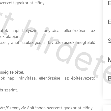
E
zerzett gyakorlat előny.
.
E
tok napi helyszini irányítása, ellenőrzése az
ek alapján.
ése , ahol szükséges a kivitelezésnek megfelelő
sség feltétel.
ok napi irányítása, ellenőrzése az építésvezető
 szerint.
íz/Szennyvíz építésben szerzett gyakorlat előny.