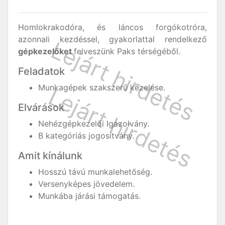
Homlokrakodóra, és láncos forgókotróra,
azonnali kezdéssel, gyakorlattal rendelkező
gépkezelőket
felveszünk Paks térségéből.
Feladatok
Munkagépek szakszerű kezelése.
Elvárások
Nehézgépkezelői Igazolvány.
B kategóriás jogosítvány.
Amit kínálunk
Hosszú távú munkalehetőség.
Versenyképes jövedelem.
Munkába járási támogatás.