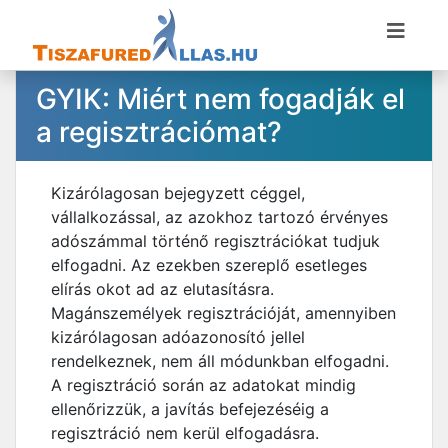
GYIK: Miért nem fogadják el
a regisztrációmat?
Kizárólagosan bejegyzett céggel,
vállalkozással, az azokhoz tartozó érvényes
adószámmal történő regisztrációkat tudjuk
elfogadni. Az ezekben szereplő esetleges
elírás okot ad az elutasításra.
Magánszemélyek regisztrációját, amennyiben
kizárólagosan adóazonosító jellel
rendelkeznek, nem áll módunkban elfogadni.
A regisztráció során az adatokat mindig
ellenőrizzük, a javítás befejezéséig a
regisztráció nem kerül elfogadásra.