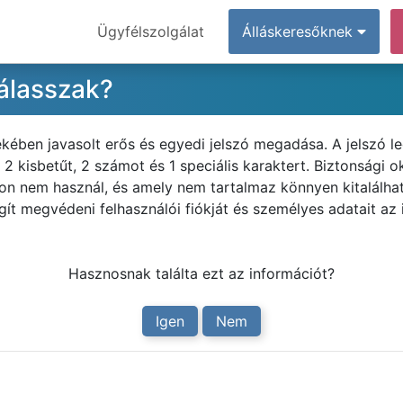
Ügyfélszolgálat
Álláskeresőknek
válasszak?
ekében javasolt erős és egyedi jelszó megadása. A jelszó l
 kisbetűt, 2 számot és 1 speciális karaktert. Biztonsági ok
on nem használ, és amely nem tartalmaz könnyen kitalálhat
gít megvédeni felhasználói fiókját és személyes adatait az 
Hasznosnak találta ezt az információt?
Igen
Nem