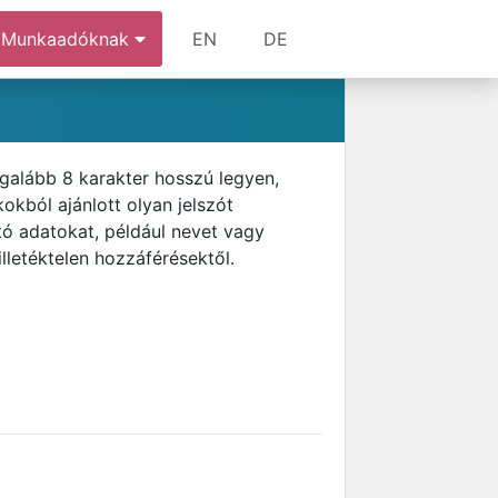
Munkaadóknak
EN
DE
egalább 8 karakter hosszú legyen,
okból ajánlott olyan jelszót
ó adatokat, például nevet vagy
illetéktelen hozzáférésektől.