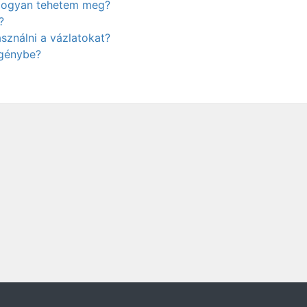
. Hogyan tehetem meg?
?
ználni a vázlatokat?
igénybe?