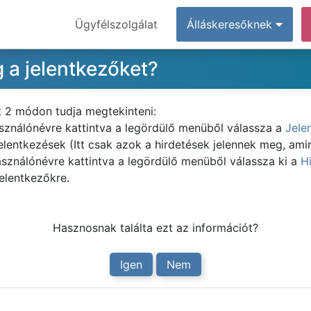
Ügyfélszolgálat
Álláskeresőknek
 a jelentkezőket?
t 2 módon tudja megtekinteni:
asználónévre kattintva a legördülő menüből válassza a
Jele
elentkezések (Itt csak azok a hirdetések jelennek meg, amir
asználónévre kattintva a legördülő menüből válassza ki a
H
jelentkezőkre.
Hasznosnak találta ezt az információt?
Igen
Nem