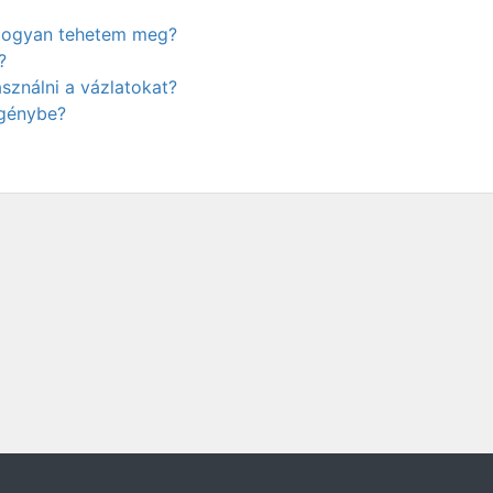
. Hogyan tehetem meg?
?
ználni a vázlatokat?
igénybe?