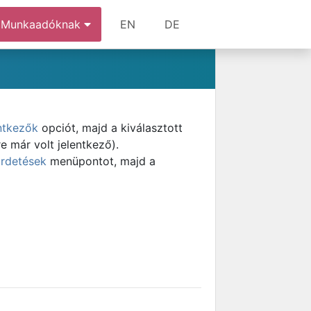
Munkaadóknak
EN
DE
ntkezők
opciót, majd a kiválasztott
e már volt jelentkező).
irdetések
menüpontot, majd a