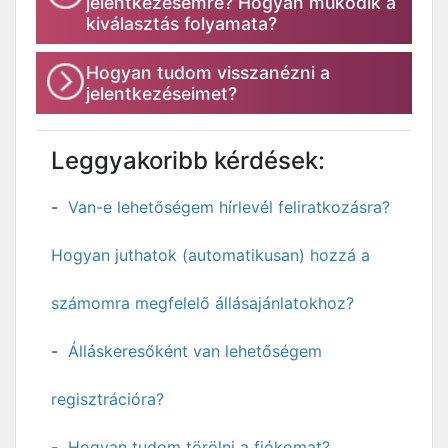
jelentkezésemre? Hogyan működik a
kiválasztás folyamata?
Hogyan tudom visszanézni a
jelentkezéseimet?
Leggyakoribb kérdések:
Van-e lehetőségem hírlevél feliratkozásra?
Hogyan juthatok (automatikusan) hozzá a
számomra megfelelő állásajánlatokhoz?
Álláskeresőként van lehetőségem
regisztrációra?
Hogyan tudom törölni a fiókomat?