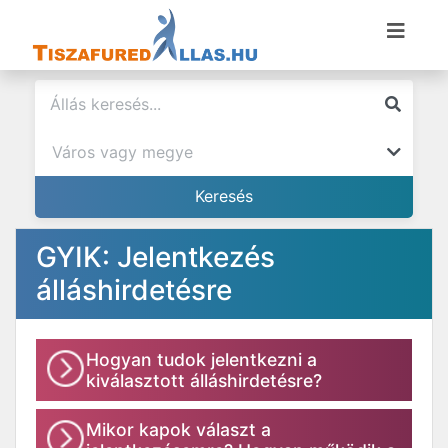
GYIK: Jelentkezés
álláshirdetésre
Hogyan tudok jelentkezni a
kiválasztott álláshirdetésre?
Mikor kapok választ a