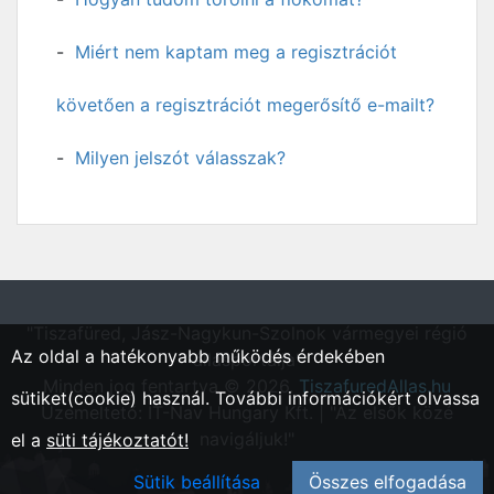
Miért nem kaptam meg a regisztrációt
követően a regisztrációt megerősítő e-mailt?
Milyen jelszót válasszak?
"Tiszafüred, Jász-Nagykun-Szolnok vármegyei régió
Az oldal a hatékonyabb működés érdekében
állásportálja"
Minden jog fentartva © 2026.
TiszafuredAllas.hu
sütiket(cookie) használ. További információkért olvassa
Üzemeltető: IT-Nav Hungary Kft. | "Az elsők közé
navigáljuk!"
el a
süti tájékoztatót!
Sütik beállítása
Összes elfogadása