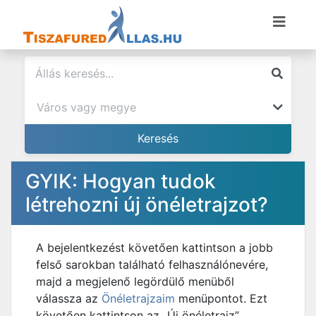
GYIK: Hogyan tudok
létrehozni új önéletrajzot?
A bejelentkezést követően kattintson a jobb
felső sarokban található felhasználónevére,
majd a megjelenő legördülő menüből
válassza az
Önéletrajzaim
menüpontot. Ezt
követően kattintson az „Új önéletrajz”