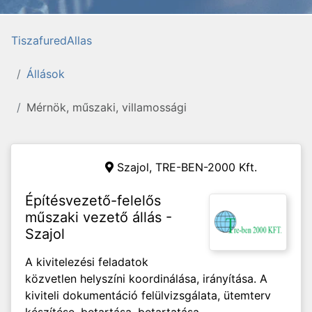
TiszafuredAllas
Állások
Mérnök, műszaki, villamossági
Szajol, TRE-BEN-2000 Kft.
Építésvezető-felelős
műszaki vezető állás -
Szajol
A kivitelezési feladatok
közvetlen helyszíni koordinálása, irányítása. A
kiviteli dokumentáció felülvizsgálata, ütemterv