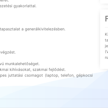
eret.
ezetési gyakorlattal.
apasztalat a generálkivitelezésben.
K
t
j
(
avégzést.
n
távú munkalehetőséget.
mai kihívásokat, szakmai fejlődést.
es juttatási csomagot (laptop, telefon, gépkocsi