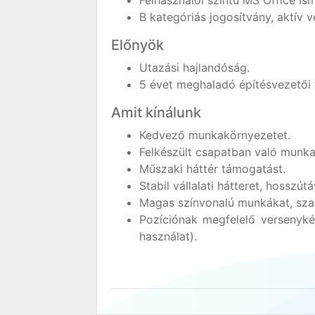
Felhasználói szintű MS Office ism
B kategóriás jogosítvány, aktív v
Előnyök
Utazási hajlandóság.
5 évet meghaladó építésvezetői t
Amit kínálunk
Kedvező munkakörnyezetet.
Felkészült csapatban való munk
Műszaki háttér támogatást.
Stabil vállalati hátteret, hosszú
Magas színvonalú munkákat, szak
Pozíciónak megfelelő versenykép
használat).