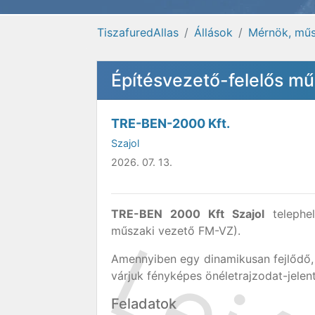
TiszafuredAllas
Állások
Mérnök, műs
Építésvezető-felelős műs
TRE-BEN-2000 Kft.
Szajol
2026. 07. 13.
TRE-BEN 2000 Kft Szajol
telephel
műszaki vezető FM-VZ).
Amennyiben egy dinamikusan fejlődő, 
várjuk fényképes önéletrajzodat-jele
Feladatok