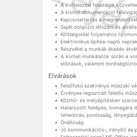
A kivitelezési feladatok közvetlen
A kiviteli dokumentáció felülvizs
Kapcsolattartás a megrendelővel,
Saját dolgozói létszám és alváll
Költségoldal folyamatos nyomon
Elektronikus építési napló napra
Részvétel a munkák átadás-átvét
A kiviteli munkálatok során a v
előírások, valamint minőségbizto
Elvárások
Felsőfokú szakirányú műszaki vé
Érvényes regisztrált felelős műs
Közmű- és mélyépítésben szerze
Határozott fellépés, önmagára é
teherbírás, pontosság, lényeglát
Önállóság.
Jó kommunikációs-, irányító és 