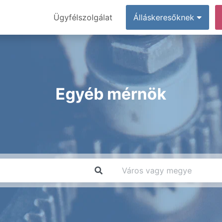
Ügyfélszolgálat
Álláskeresőknek
Egyéb mérnök