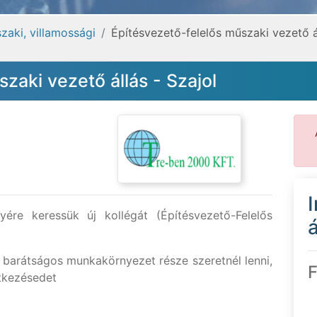
zaki, villamossági
Építésvezető-felelős műszaki vezető ál
zaki vezető állás - Szajol
yére keressük új kollégát (Építésvezető-Felelős
á
barátságos munkakörnyezet része szeretnél lenni,
F
ntkezésedet