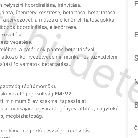
E
 helyszíni koordinálása, irányítása.
gálata, ütemterv készítése, betartása, betartatása.
 a tervezővel, a műszaki ellenőrrel, hatóságokkal.
alkozók koordinálása, ellenőrzése.
E
 követése.
kész vezetése.
elében, a határidők pontos betartásával.
onatkozó környezetvédelmi, munka- és tűzvédelemi
sítási folyamatok betartatása.
gzettség (építőmérnök).
zaki vezető jogosultság
FM-VZ.
tt minimum 5 év szakmai tapasztalat.
s a munkájára egyaránt igényes attitűd, nagyfokú
ás, megbízhatóság.
Ö
probléma megoldó készség, kreativitás.