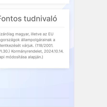
Fontos tudnivaló
izárólag magyar, illetve az EU
agországok állampolgárainak a
elentkezését várjuk. (118/2001.
VI.30.) Kormányrendelet, 2024.10.14.
api módosítása alapján.)