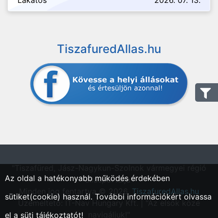
Lakatos
2026. 07. 13.
TiszafuredAllas.hu
"Tiszafüred, Jász-Nagykun-Szolnok vármegyei régió
Az oldal a hatékonyabb működés érdekében
állásportálja"
Minden jog fentartva © 2026.
TiszafuredAllas.hu
sütiket(cookie) használ. További információkért olvassa
Üzemeltető: IT-Nav Hungary Kft. | "Az elsők közé
navigáljuk!"
el a
süti tájékoztatót!